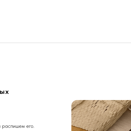
лых
 распишем его.